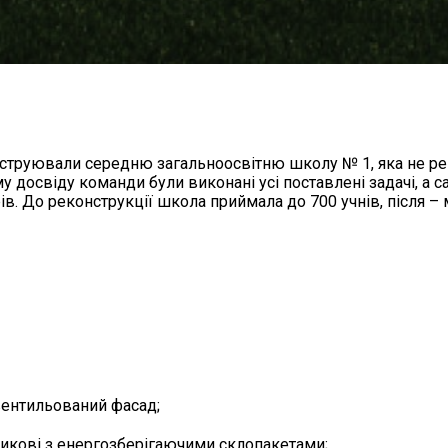
нструювали середню загальноосвітню школу № 1, яка не р
у досвіду команди були виконані усі поставлені задачі, а 
в. До реконструкції школа приймала до 700 учнів, після –
вентильований фасад;
стикові з енергозберігаючими склопакетами;