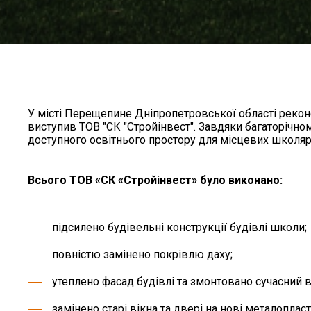
У місті Перещепине Дніпропетровської області реко
виступив ТОВ "СК "Стройінвест". Завдяки багаторічном
доступного освітнього простору для місцевих школярі
Всього ТОВ «СК «Стройінвест» було виконано:
підсилено будівельні конструкції будівлі школи;
повністю замінено покрівлю даху;
утеплено фасад будівлі та змонтовано сучасний 
замінено старі вікна та двері на нові металопла