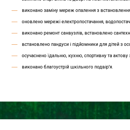
виконано заміну мереж опалення з встановленням
оновлено мережі електропостачання, водопостача
виконано ремонт санвузлів, встановлено сантехніч
встановлено пандуси і підйомники для дітей з о
осучаснено їдальню, кухню, спортивну та актову 
виконано благоустрій шкільного подвір'я.