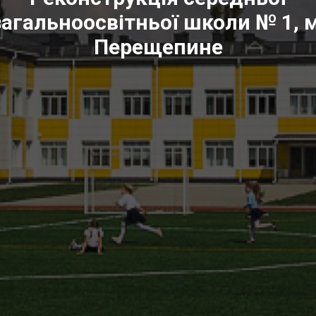
загальноосвітньої школи № 1, м
Перещепине